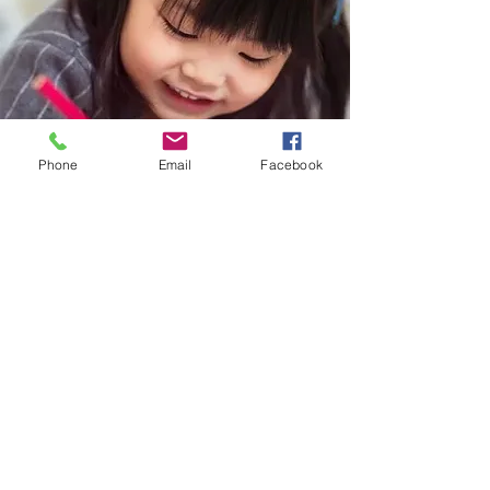
Phone
Email
Facebook
La Graphothérapie
Le bilan graphomoteur
Bilan de 2 heures
(
dont 1/2 heure en présence des parents
et 1h30 avec
l'enfant uniquement)
180€