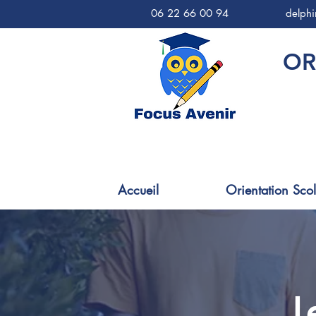
06 22 66 00 94
delph
OR
Accueil
Orientation Scol
L