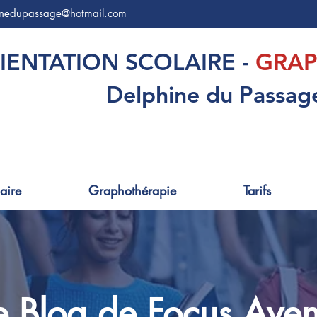
inedupassage@hotmail.com
IENTATION SCOLAIRE -
GRAP
Delphine du Passag
aire
Graphothérapie
Tarifs
e Blog de Focus Aven