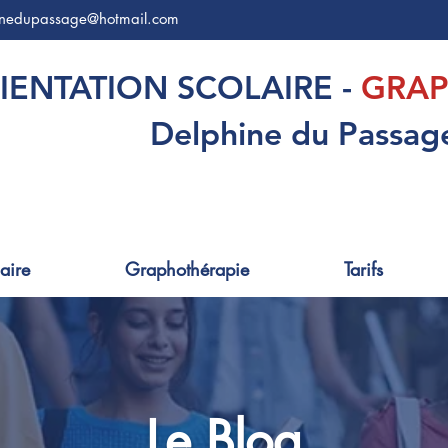
inedupassage@hotmail.com
IENTATION SCOLAIRE -
GRAP
Delphine du Passag
aire
Graphothérapie
Tarifs
Le Blog