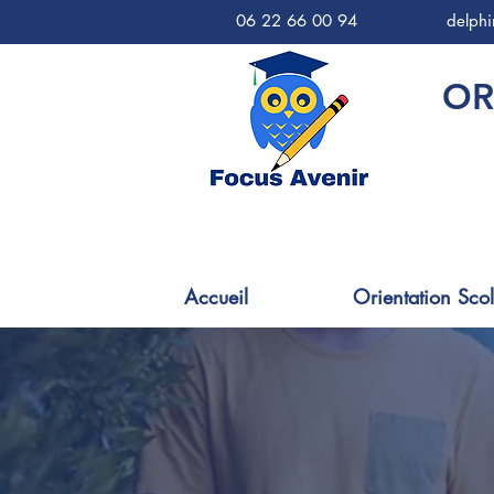
06 22 66 00 94
delph
OR
Accueil
Orientation Scol