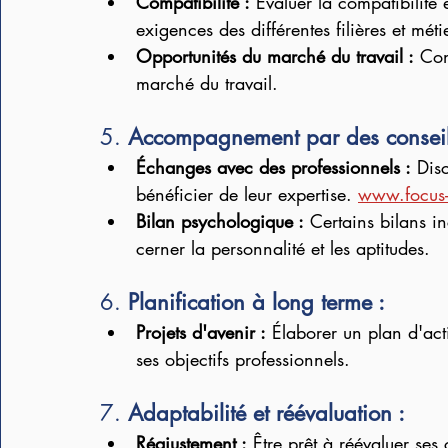
Compatibilité :
 Évaluer la compatibilité 
exigences des différentes filières et méti
Opportunités du marché du travail :
 Con
marché du travail.
5. 
Accompagnement par des conseille
Échanges avec des professionnels :
 Dis
bénéficier de leur expertise. 
www.focus-
Bilan psychologique :
 Certains bilans i
cerner la personnalité et les aptitudes.
6. 
Planification à long terme :
Projets d'avenir :
 Élaborer un plan d'act
ses objectifs professionnels.
7. 
Adaptabilité et réévaluation :
Réajustement :
 Être prêt à réévaluer ses