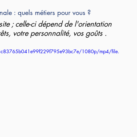
ale : quels métiers pour vous ?
ite ; celle-ci dépend de l'orientation 
êts, votre personnalité, vos goûts .
00a8c83765b041e99f229f795e93bc7e/1080p/mp4/file.