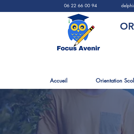
06 22 66 00 94
delph
OR
Accueil
Orientation Scol