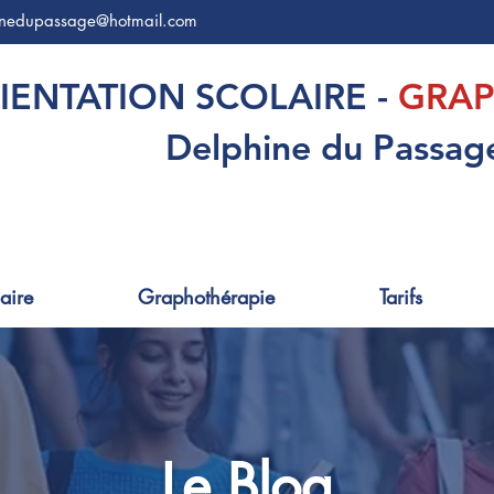
inedupassage@hotmail.com
IENTATION SCOLAIRE -
GRAP
Delphine du Passag
aire
Graphothérapie
Tarifs
Le Blog