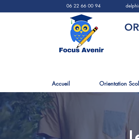
06 22 66 00 94
delph
OR
Accueil
Orientation Scol
L