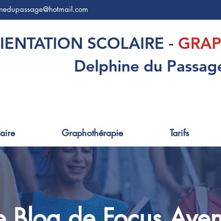
inedupassage@hotmail.com
IENTATION SCOLAIRE -
GRAP
Delphine du Passag
aire
Graphothérapie
Tarifs
e Blog de Focus Aven